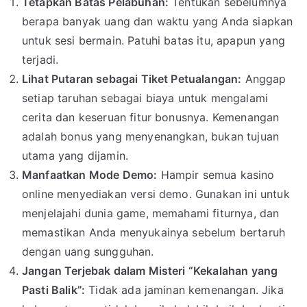
Tetapkan Batas Pelabuhan:
Tentukan sebelumnya
berapa banyak uang dan waktu yang Anda siapkan
untuk sesi bermain. Patuhi batas itu, apapun yang
terjadi.
Lihat Putaran sebagai Tiket Petualangan:
Anggap
setiap taruhan sebagai biaya untuk mengalami
cerita dan keseruan fitur bonusnya. Kemenangan
adalah bonus yang menyenangkan, bukan tujuan
utama yang dijamin.
Manfaatkan Mode Demo:
Hampir semua kasino
online menyediakan versi demo. Gunakan ini untuk
menjelajahi dunia game, memahami fiturnya, dan
memastikan Anda menyukainya sebelum bertaruh
dengan uang sungguhan.
Jangan Terjebak dalam Misteri “Kekalahan yang
Pasti Balik”:
Tidak ada jaminan kemenangan. Jika