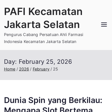
Skip
PAFI Kecamatan
to
content
Jakarta Selatan
Pengurus Cabang Persatuan Ahli Farmasi
Indonesia Kecamatan Jakarta Selatan
Day:
February 25, 2026
Home
2026
February
25
Dunia Spin yang Berkilau:
Mengapa Slot Bertema