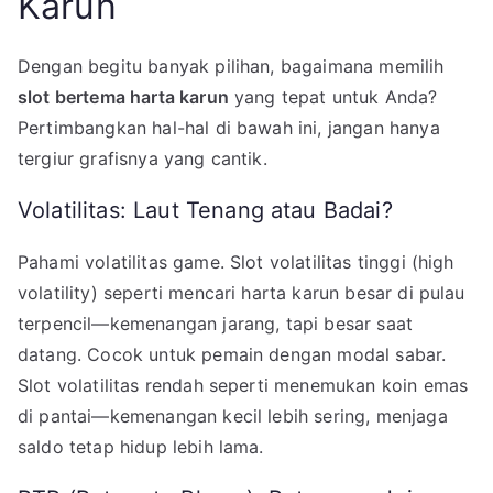
Karun
Dengan begitu banyak pilihan, bagaimana memilih
slot bertema harta karun
yang tepat untuk Anda?
Pertimbangkan hal-hal di bawah ini, jangan hanya
tergiur grafisnya yang cantik.
Volatilitas: Laut Tenang atau Badai?
Pahami volatilitas game. Slot volatilitas tinggi (high
volatility) seperti mencari harta karun besar di pulau
terpencil—kemenangan jarang, tapi besar saat
datang. Cocok untuk pemain dengan modal sabar.
Slot volatilitas rendah seperti menemukan koin emas
di pantai—kemenangan kecil lebih sering, menjaga
saldo tetap hidup lebih lama.