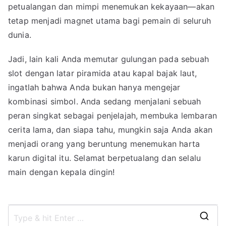
petualangan dan mimpi menemukan kekayaan—akan
tetap menjadi magnet utama bagi pemain di seluruh
dunia.
Jadi, lain kali Anda memutar gulungan pada sebuah
slot dengan latar piramida atau kapal bajak laut,
ingatlah bahwa Anda bukan hanya mengejar
kombinasi simbol. Anda sedang menjalani sebuah
peran singkat sebagai penjelajah, membuka lembaran
cerita lama, dan siapa tahu, mungkin saja Anda akan
menjadi orang yang beruntung menemukan harta
karun digital itu. Selamat berpetualang dan selalu
main dengan kepala dingin!
S