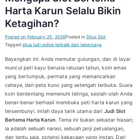
Harta Karun Selalu Bikin
Ketagihan?
Posted on
February 25, 2026
Posted in
Situs Slot
Tagged
situs judi online terbaik dan tepercaya
Bayangkan ini: Anda memutar gulungan, dan di layar
muncul peti kayu berusia ratusan tahun, koin emas
yang bertumpuk, permata yang memancarkan
cahaya, dan peta kuno yang setengah terbuka. Suara
koin berdentang memenuhi telinga, seolah-olah Anda
benar-benar berhasil membuka peti harta karun yang
tersembunyi. Inilah daya tarik utama dari
Judi Slot
Bertema Harta Karun
. Tema ini bukan sekadar hiasan;
ia adalah sebuah narasi, sebuah janji petualangan,
dan tentu saja, potensi kekayaan yang instan. Dari