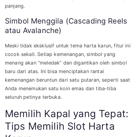
panjang.
Simbol Menggila (Cascading Reels
atau Avalanche)
Meski tidak eksklusif untuk tema harta karun, fitur ini
cocok sekali. Setiap kemenangan, simbol yang
menang akan “meledak” dan digantikan oleh simbol
baru dari atas. Ini bisa menciptakan rantai
kemenangan beruntun dari satu putaran, seperti saat
Anda menemukan satu koin emas dan tiba-tiba
seluruh petinya terbuka.
Memilih Kapal yang Tepat:
Tips Memilih Slot Harta