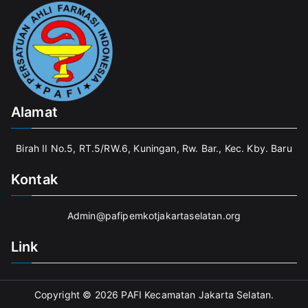
Alamat
Birah II No.5, RT.5/RW.6, Kuningan, Rw. Bar., Kec. Kby. Baru
Kontak
Admin@pafipemkotjakartaselatan.org
Link
Copyright © 2026
PAFI Kecamatan Jakarta Selatan
.