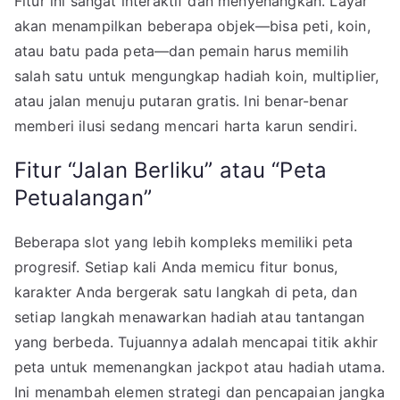
Fitur ini sangat interaktif dan menyenangkan. Layar
akan menampilkan beberapa objek—bisa peti, koin,
atau batu pada peta—dan pemain harus memilih
salah satu untuk mengungkap hadiah koin, multiplier,
atau jalan menuju putaran gratis. Ini benar-benar
memberi ilusi sedang mencari harta karun sendiri.
Fitur “Jalan Berliku” atau “Peta
Petualangan”
Beberapa slot yang lebih kompleks memiliki peta
progresif. Setiap kali Anda memicu fitur bonus,
karakter Anda bergerak satu langkah di peta, dan
setiap langkah menawarkan hadiah atau tantangan
yang berbeda. Tujuannya adalah mencapai titik akhir
peta untuk memenangkan jackpot atau hadiah utama.
Ini menambah elemen strategi dan pencapaian jangka