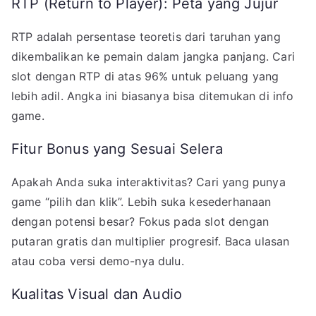
RTP (Return to Player): Peta yang Jujur
RTP adalah persentase teoretis dari taruhan yang
dikembalikan ke pemain dalam jangka panjang. Cari
slot dengan RTP di atas 96% untuk peluang yang
lebih adil. Angka ini biasanya bisa ditemukan di info
game.
Fitur Bonus yang Sesuai Selera
Apakah Anda suka interaktivitas? Cari yang punya
game “pilih dan klik”. Lebih suka kesederhanaan
dengan potensi besar? Fokus pada slot dengan
putaran gratis dan multiplier progresif. Baca ulasan
atau coba versi demo-nya dulu.
Kualitas Visual dan Audio