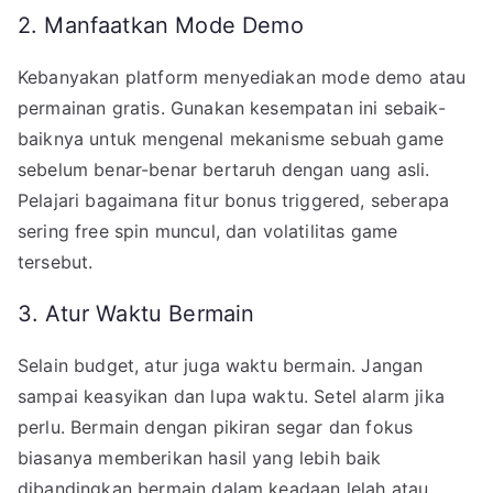
2. Manfaatkan Mode Demo
Kebanyakan platform menyediakan mode demo atau
permainan gratis. Gunakan kesempatan ini sebaik-
baiknya untuk mengenal mekanisme sebuah game
sebelum benar-benar bertaruh dengan uang asli.
Pelajari bagaimana fitur bonus triggered, seberapa
sering free spin muncul, dan volatilitas game
tersebut.
3. Atur Waktu Bermain
Selain budget, atur juga waktu bermain. Jangan
sampai keasyikan dan lupa waktu. Setel alarm jika
perlu. Bermain dengan pikiran segar dan fokus
biasanya memberikan hasil yang lebih baik
dibandingkan bermain dalam keadaan lelah atau