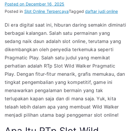
Posted on
December 16, 2025
Posted in
Slot Online Terpercaya
Tagged
daftar judi online
Di era digital saat ini, hiburan daring semakin diminati
berbagai kalangan. Salah satu permainan yang
sedang naik daun adalah slot online, terutama yang
dikembangkan oleh penyedia terkemuka seperti
Pragmatic Play. Salah satu judul yang memikat
perhatian adalah RTp Slot Wild Walker Pragmatic
Play. Dengan fitur-fitur menarik, grafis memukau, dan
tingkat pengembalian yang kompetitif, game ini
menawarkan pengalaman bermain yang tak
terlupakan kapan saja dan di mana saja. Yuk, kita
telaah lebih dalam apa yang membuat Wild Walker
menjadi pilihan utama bagi penggemar slot online!
Apa Itu RTp Slot Wild