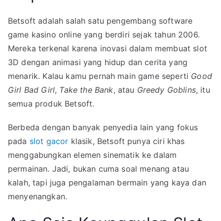
Betsoft adalah salah satu pengembang software
game kasino online yang berdiri sejak tahun 2006.
Mereka terkenal karena inovasi dalam membuat slot
3D dengan animasi yang hidup dan cerita yang
menarik. Kalau kamu pernah main game seperti
Good
Girl Bad Girl
,
Take the Bank
, atau
Greedy Goblins
, itu
semua produk Betsoft.
Berbeda dengan banyak penyedia lain yang fokus
pada
slot gacor
klasik, Betsoft punya ciri khas
menggabungkan elemen sinematik ke dalam
permainan. Jadi, bukan cuma soal menang atau
kalah, tapi juga pengalaman bermain yang kaya dan
menyenangkan.