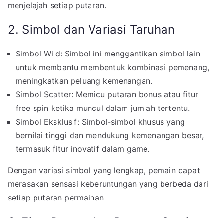
menjelajah setiap putaran.
2. Simbol dan Variasi Taruhan
Simbol Wild: Simbol ini menggantikan simbol lain
untuk membantu membentuk kombinasi pemenang,
meningkatkan peluang kemenangan.
Simbol Scatter: Memicu putaran bonus atau fitur
free spin ketika muncul dalam jumlah tertentu.
Simbol Eksklusif: Simbol-simbol khusus yang
bernilai tinggi dan mendukung kemenangan besar,
termasuk fitur inovatif dalam game.
Dengan variasi simbol yang lengkap, pemain dapat
merasakan sensasi keberuntungan yang berbeda dari
setiap putaran permainan.