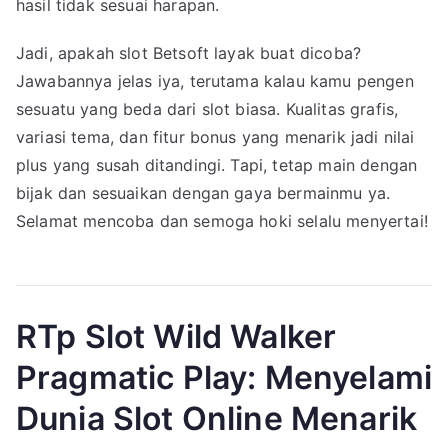
hasil tidak sesuai harapan.
Jadi, apakah slot Betsoft layak buat dicoba?
Jawabannya jelas iya, terutama kalau kamu pengen
sesuatu yang beda dari slot biasa. Kualitas grafis,
variasi tema, dan fitur bonus yang menarik jadi nilai
plus yang susah ditandingi. Tapi, tetap main dengan
bijak dan sesuaikan dengan gaya bermainmu ya.
Selamat mencoba dan semoga hoki selalu menyertai!
RTp Slot Wild Walker
Pragmatic Play: Menyelami
Dunia Slot Online Menarik