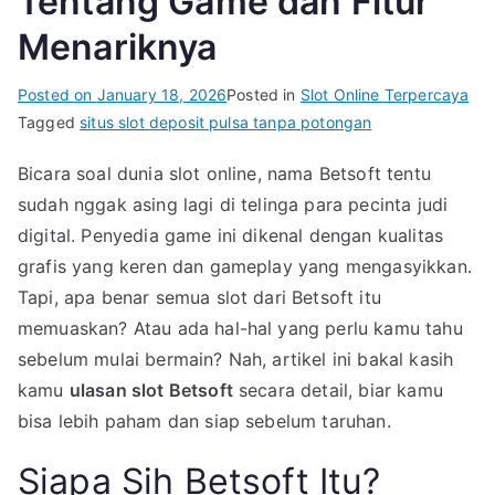
Tentang Game dan Fitur
Menariknya
Posted on
January 18, 2026
Posted in
Slot Online Terpercaya
Tagged
situs slot deposit pulsa tanpa potongan
Bicara soal dunia slot online, nama Betsoft tentu
sudah nggak asing lagi di telinga para pecinta judi
digital. Penyedia game ini dikenal dengan kualitas
grafis yang keren dan gameplay yang mengasyikkan.
Tapi, apa benar semua slot dari Betsoft itu
memuaskan? Atau ada hal-hal yang perlu kamu tahu
sebelum mulai bermain? Nah, artikel ini bakal kasih
kamu
ulasan slot Betsoft
secara detail, biar kamu
bisa lebih paham dan siap sebelum taruhan.
Siapa Sih Betsoft Itu?