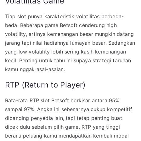
Volatilitas Game
Tiap slot punya karakteristik volatilitas berbeda-
beda. Beberapa game Betsoft cenderung high
volatility, artinya kemenangan besar mungkin datang
jarang tapi nilai hadiahnya lumayan besar. Sedangkan
yang low volatility lebih sering kasih kemenangan
kecil. Penting untuk tahu ini supaya strategi taruhan
kamu nggak asal-asalan.
RTP (Return to Player)
Rata-rata RTP slot Betsoft berkisar antara 95%
sampai 97%. Angka ini sebenarnya cukup kompetitif
dibanding penyedia lain, tapi tetap penting buat
dicek dulu sebelum pilih game. RTP yang tinggi
berarti peluang kamu mendapatkan kembali modal