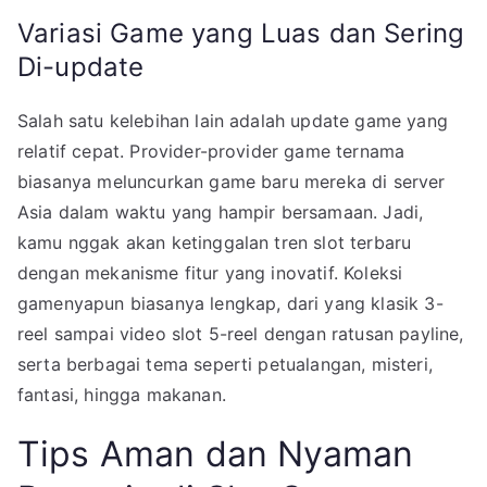
Variasi Game yang Luas dan Sering
Di-update
Salah satu kelebihan lain adalah update game yang
relatif cepat. Provider-provider game ternama
biasanya meluncurkan game baru mereka di server
Asia dalam waktu yang hampir bersamaan. Jadi,
kamu nggak akan ketinggalan tren slot terbaru
dengan mekanisme fitur yang inovatif. Koleksi
gamenyapun biasanya lengkap, dari yang klasik 3-
reel sampai video slot 5-reel dengan ratusan payline,
serta berbagai tema seperti petualangan, misteri,
fantasi, hingga makanan.
Tips Aman dan Nyaman