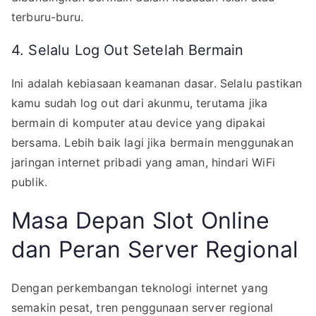
terburu-buru.
4. Selalu Log Out Setelah Bermain
Ini adalah kebiasaan keamanan dasar. Selalu pastikan
kamu sudah log out dari akunmu, terutama jika
bermain di komputer atau device yang dipakai
bersama. Lebih baik lagi jika bermain menggunakan
jaringan internet pribadi yang aman, hindari WiFi
publik.
Masa Depan Slot Online
dan Peran Server Regional
Dengan perkembangan teknologi internet yang
semakin pesat, tren penggunaan server regional