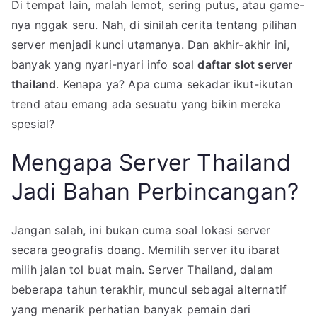
Di tempat lain, malah lemot, sering putus, atau game-
nya nggak seru. Nah, di sinilah cerita tentang pilihan
server menjadi kunci utamanya. Dan akhir-akhir ini,
banyak yang nyari-nyari info soal
daftar slot server
thailand
. Kenapa ya? Apa cuma sekadar ikut-ikutan
trend atau emang ada sesuatu yang bikin mereka
spesial?
Mengapa Server Thailand
Jadi Bahan Perbincangan?
Jangan salah, ini bukan cuma soal lokasi server
secara geografis doang. Memilih server itu ibarat
milih jalan tol buat main. Server Thailand, dalam
beberapa tahun terakhir, muncul sebagai alternatif
yang menarik perhatian banyak pemain dari