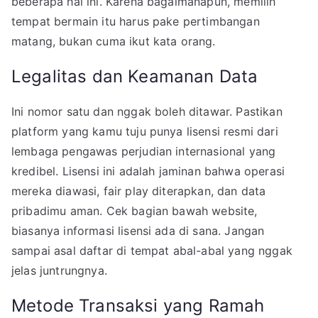
beberapa hal ini. Karena bagaimanapun, memilih
tempat bermain itu harus pake pertimbangan
matang, bukan cuma ikut kata orang.
Legalitas dan Keamanan Data
Ini nomor satu dan nggak boleh ditawar. Pastikan
platform yang kamu tuju punya lisensi resmi dari
lembaga pengawas perjudian internasional yang
kredibel. Lisensi ini adalah jaminan bahwa operasi
mereka diawasi, fair play diterapkan, dan data
pribadimu aman. Cek bagian bawah website,
biasanya informasi lisensi ada di sana. Jangan
sampai asal daftar di tempat abal-abal yang nggak
jelas juntrungnya.
Metode Transaksi yang Ramah