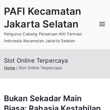
Skip
PAFI Kecamatan
to
content
Jakarta Selatan
Pengurus Cabang Persatuan Ahli Farmasi
Indonesia Kecamatan Jakarta Selatan
Slot Online Terpercaya
Home
Slot Online Terpercaya
Bukan Sekadar Main
Biasa: Rahasia Kestabilan