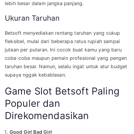
lebih besar dalam jangka panjang.
Ukuran Taruhan
Betsoft menyediakan rentang taruhan yang cukup
fleksibel, mulai dari beberapa ratus rupiah sampai
jutaan per putaran. Ini cocok buat kamu yang baru
coba-coba maupun pemain profesional yang pengen
taruhan besar. Namun, selalu ingat untuk atur budget
supaya nggak kebablasan.
Game Slot Betsoft Paling
Populer dan
Direkomendasikan
Good Girl Bad Girl