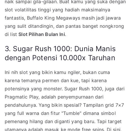
naik sampai gila-gilaan. Buat kamu yang suka dengan
slot volatilitas tinggi yang hadiah maksimalnya
fantastis, Buffalo King Megaways masih jadi jawara
yang sulit ditandingin, dan pantas banget nongkrong
di list
Slot Pilihan Bulan Ini
.
3. Sugar Rush 1000: Dunia Manis
dengan Potensi 10.000x Taruhan
Ini nih slot yang bikin kamu ngiler, bukan cuma
karena temanya permen dan kue, tapi karena
potensinya yang monster. Sugar Rush 1000, juga dari
Pragmatic Play, adalah penyempurnaan dari
pendahulunya. Yang bikin spesial? Tampilan grid 7×7
yang full warna dan fitur "Tumble" dimana simbol
pemenang hilang dan diganti yang baru. Tapi target
utamanya adalah masuk ke mode free spins. Di sini,