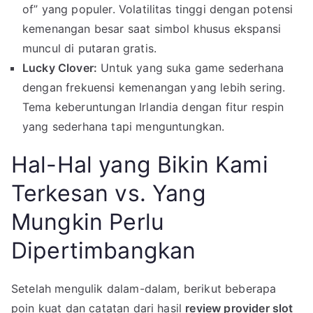
of” yang populer. Volatilitas tinggi dengan potensi
kemenangan besar saat simbol khusus ekspansi
muncul di putaran gratis.
Lucky Clover:
Untuk yang suka game sederhana
dengan frekuensi kemenangan yang lebih sering.
Tema keberuntungan Irlandia dengan fitur respin
yang sederhana tapi menguntungkan.
Hal-Hal yang Bikin Kami
Terkesan vs. Yang
Mungkin Perlu
Dipertimbangkan
Setelah mengulik dalam-dalam, berikut beberapa
poin kuat dan catatan dari hasil
review provider slot