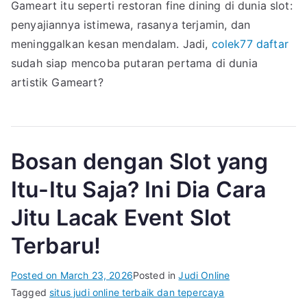
Gameart itu seperti restoran fine dining di dunia slot:
penyajiannya istimewa, rasanya terjamin, dan
meninggalkan kesan mendalam. Jadi,
colek77 daftar
sudah siap mencoba putaran pertama di dunia
artistik Gameart?
Bosan dengan Slot yang
Itu-Itu Saja? Ini Dia Cara
Jitu Lacak Event Slot
Terbaru!
Posted on
March 23, 2026
Posted in
Judi Online
Tagged
situs judi online terbaik dan tepercaya