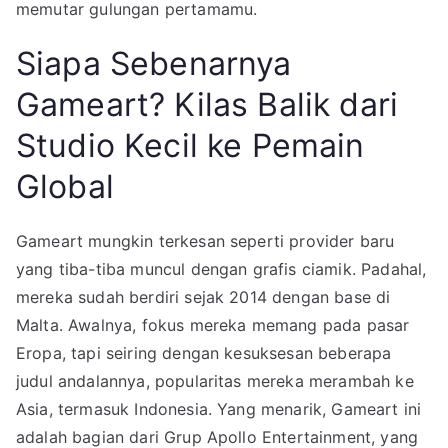
memutar gulungan pertamamu.
Siapa Sebenarnya
Gameart? Kilas Balik dari
Studio Kecil ke Pemain
Global
Gameart mungkin terkesan seperti provider baru
yang tiba-tiba muncul dengan grafis ciamik. Padahal,
mereka sudah berdiri sejak 2014 dengan base di
Malta. Awalnya, fokus mereka memang pada pasar
Eropa, tapi seiring dengan kesuksesan beberapa
judul andalannya, popularitas mereka merambah ke
Asia, termasuk Indonesia. Yang menarik, Gameart ini
adalah bagian dari Grup Apollo Entertainment, yang