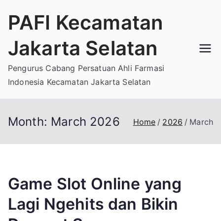
Skip
PAFI Kecamatan
to
content
Jakarta Selatan
Pengurus Cabang Persatuan Ahli Farmasi
Indonesia Kecamatan Jakarta Selatan
Month:
March 2026
Home
2026
March
Game Slot Online yang
Lagi Ngehits dan Bikin