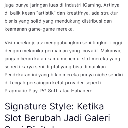
juga punya jaringan luas di industri iGaming. Artinya,
di balik kesan “artistik” dan kreatifnya, ada struktur
bisnis yang solid yang mendukung distribusi dan
keamanan game-game mereka.
Visi mereka jelas: menggabungkan seni tingkat tinggi
dengan mekanika permainan yang inovatif. Makanya,
jangan heran kalau kamu menemui slot mereka yang
seperti karya seni digital yang bisa dimainkan.
Pendekatan ini yang bikin mereka punya niche sendiri
di tengah persaingan ketat provider seperti
Pragmatic Play, PG Soft, atau Habanero.
Signature Style: Ketika
Slot Berubah Jadi Galeri