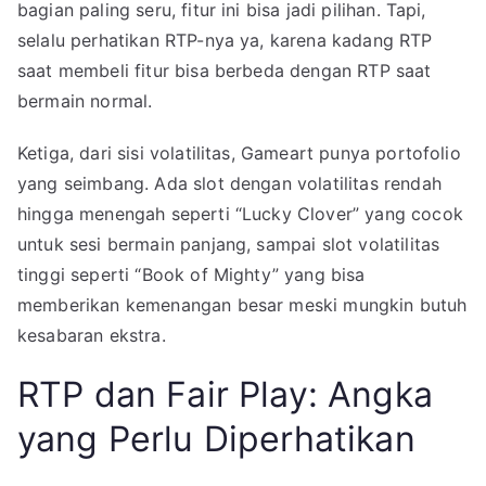
bagian paling seru, fitur ini bisa jadi pilihan. Tapi,
selalu perhatikan RTP-nya ya, karena kadang RTP
saat membeli fitur bisa berbeda dengan RTP saat
bermain normal.
Ketiga, dari sisi volatilitas, Gameart punya portofolio
yang seimbang. Ada slot dengan volatilitas rendah
hingga menengah seperti “Lucky Clover” yang cocok
untuk sesi bermain panjang, sampai slot volatilitas
tinggi seperti “Book of Mighty” yang bisa
memberikan kemenangan besar meski mungkin butuh
kesabaran ekstra.
RTP dan Fair Play: Angka
yang Perlu Diperhatikan