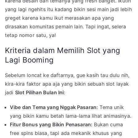
karena desain dan temanya yang fresh banget. Ikutin
yang lagi ngehits itu kadang bikin sesi main jadi lebih
greget karena kamu ikut merasakan apa yang
dirasakan komunitas pemain lain. Tapi ingat, selera
tetap nomor satu, ya!
Kriteria dalam Memilih Slot yang
Lagi Booming
Sebelum loncat ke daftarnya, gue kasih tau dulu nih,
kira-kira faktor apa aja yang bikin sebuah slot layak
jadi
Slot Pilihan Bulan Ini
:
Vibe dan Tema yang Nggak Pasaran:
Tema unik
yang bikin kamu betah lama-lama lihat animasinya.
Fitur Bonus yang Bikin Penasaran:
Bukan cuma
free spins biasa, tapi ada mekanik khusus yang