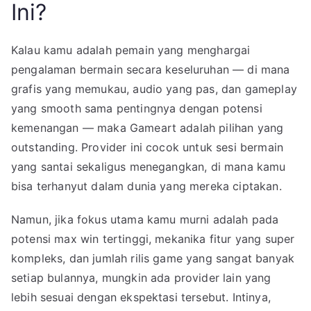
Ini?
Kalau kamu adalah pemain yang menghargai
pengalaman bermain secara keseluruhan — di mana
grafis yang memukau, audio yang pas, dan gameplay
yang smooth sama pentingnya dengan potensi
kemenangan — maka Gameart adalah pilihan yang
outstanding. Provider ini cocok untuk sesi bermain
yang santai sekaligus menegangkan, di mana kamu
bisa terhanyut dalam dunia yang mereka ciptakan.
Namun, jika fokus utama kamu murni adalah pada
potensi max win tertinggi, mekanika fitur yang super
kompleks, dan jumlah rilis game yang sangat banyak
setiap bulannya, mungkin ada provider lain yang
lebih sesuai dengan ekspektasi tersebut. Intinya,