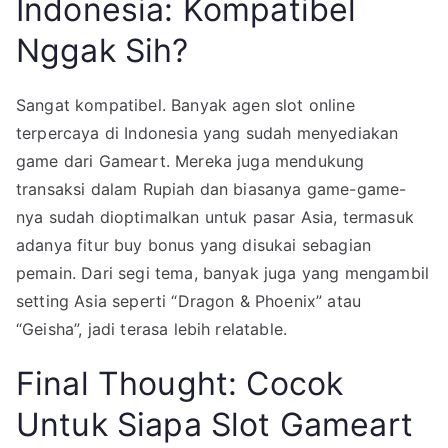
Indonesia: Kompatibel
Nggak Sih?
Sangat kompatibel. Banyak agen slot online
terpercaya di Indonesia yang sudah menyediakan
game dari Gameart. Mereka juga mendukung
transaksi dalam Rupiah dan biasanya game-game-
nya sudah dioptimalkan untuk pasar Asia, termasuk
adanya fitur buy bonus yang disukai sebagian
pemain. Dari segi tema, banyak juga yang mengambil
setting Asia seperti “Dragon & Phoenix” atau
“Geisha”, jadi terasa lebih relatable.
Final Thought: Cocok
Untuk Siapa Slot Gameart