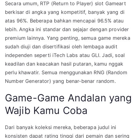
Secara umum, RTP (Return to Player) slot Gameart
berkisar di angka yang kompetitif, banyak yang di
atas 96%. Beberapa bahkan mencapai 96.5% atau
lebih. Angka ini standar dan sejajar dengan provider
premium lainnya. Yang penting, semua game mereka
sudah diuji dan disertifikasi oleh lembaga audit
independen seperti iTech Labs atau GLI. Jadi, soal
keadilan dan keacakan hasil putaran, kamu nggak
perlu khawatir. Semua menggunakan RNG (Random
Number Generator) yang benar-benar random.
Game-Game Andalan yang
Wajib Kamu Coba
Dari banyak koleksi mereka, beberapa judul ini
konsisten dapat rating tinggi dari pemain dan sering