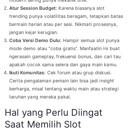
modern sering punya mekanik unik.
Atur Session Budget:
Karena biasanya slot
trending punya volatilitas beragam, tetapkan batas
bermain harian atau per sesi. Nikmati prosesnya,
jangan kejar kerugian.
Coba Versi Demo Dulu:
Hampir semua slot punya
mode demo atau "coba gratis". Manfaatin ini buat
ngerasain gameplay, frekuensi bonus, dan cari tau
apakah cocok sama selera dan gaya main kamu.
Ikuti Komunitas:
Cek forum atau grup diskusi.
Cerita pengalaman pemain lain bisa jadi insight
berharga, misal tentang waktu main atau strategi
taruhan yang mereka pakai.
Hal yang Perlu Diingat
Saat Memilih Slot