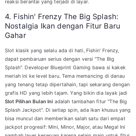
reaksi berantai yang terjadi di layar.
4. Fishin' Frenzy The Big Splash:
Nostalgia Ikan dengan Fitur Baru
Gahar
Slot klasik yang selalu ada di hati, Fishin' Frenzy,
dapat pembaruan serius dengan versi "The Big
Splash". Developer Blueprint Gaming bawa si kakek
meriah ini ke level baru. Tema memancing di danau
yang tenang tetap dipertahain, tapi sekarang dengan
grafis HD yang lebih tajam. Yang bikin dia layak jadi
Slot Pilihan Bulan Ini
adalah tambahan fitur "The Big
Splash Jackpot". Di setiap spin, ada ikan khusus yang
bisa muncul dan memberikan salah satu dari empat
jackpot progresif: Mini, Minor, Major, atau Mega! Ini
nambah layer keseruan karena selain main untuk fitur