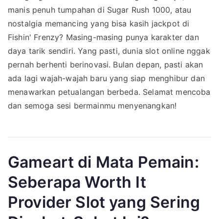
manis penuh tumpahan di Sugar Rush 1000, atau
nostalgia memancing yang bisa kasih jackpot di
Fishin' Frenzy? Masing-masing punya karakter dan
daya tarik sendiri. Yang pasti, dunia slot online nggak
pernah berhenti berinovasi. Bulan depan, pasti akan
ada lagi wajah-wajah baru yang siap menghibur dan
menawarkan petualangan berbeda. Selamat mencoba
dan semoga sesi bermainmu menyenangkan!
Gameart di Mata Pemain:
Seberapa Worth It
Provider Slot yang Sering