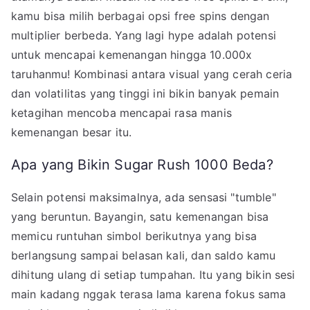
kamu bisa milih berbagai opsi free spins dengan
multiplier berbeda. Yang lagi hype adalah potensi
untuk mencapai kemenangan hingga 10.000x
taruhanmu! Kombinasi antara visual yang cerah ceria
dan volatilitas yang tinggi ini bikin banyak pemain
ketagihan mencoba mencapai rasa manis
kemenangan besar itu.
Apa yang Bikin Sugar Rush 1000 Beda?
Selain potensi maksimalnya, ada sensasi "tumble"
yang beruntun. Bayangin, satu kemenangan bisa
memicu runtuhan simbol berikutnya yang bisa
berlangsung sampai belasan kali, dan saldo kamu
dihitung ulang di setiap tumpahan. Itu yang bikin sesi
main kadang nggak terasa lama karena fokus sama