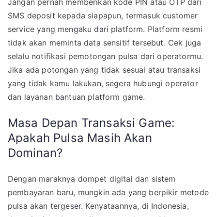
Jangan pernah memberikan kode PIN atau OTP dari
SMS deposit kepada siapapun, termasuk customer
service yang mengaku dari platform. Platform resmi
tidak akan meminta data sensitif tersebut. Cek juga
selalu notifikasi pemotongan pulsa dari operatormu.
Jika ada potongan yang tidak sesuai atau transaksi
yang tidak kamu lakukan, segera hubungi operator
dan layanan bantuan platform game.
Masa Depan Transaksi Game:
Apakah Pulsa Masih Akan
Dominan?
Dengan maraknya dompet digital dan sistem
pembayaran baru, mungkin ada yang berpikir metode
pulsa akan tergeser. Kenyataannya, di Indonesia,