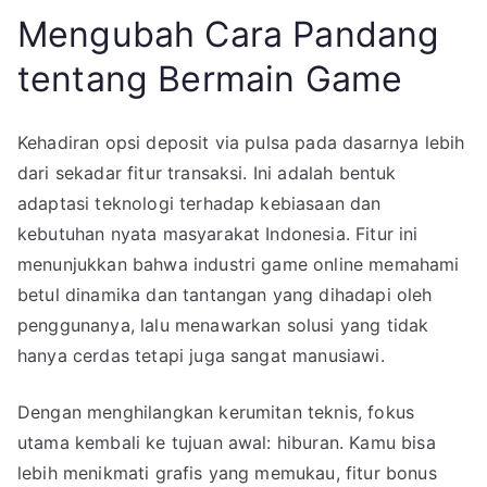
Mengubah Cara Pandang
tentang Bermain Game
Kehadiran opsi deposit via pulsa pada dasarnya lebih
dari sekadar fitur transaksi. Ini adalah bentuk
adaptasi teknologi terhadap kebiasaan dan
kebutuhan nyata masyarakat Indonesia. Fitur ini
menunjukkan bahwa industri game online memahami
betul dinamika dan tantangan yang dihadapi oleh
penggunanya, lalu menawarkan solusi yang tidak
hanya cerdas tetapi juga sangat manusiawi.
Dengan menghilangkan kerumitan teknis, fokus
utama kembali ke tujuan awal: hiburan. Kamu bisa
lebih menikmati grafis yang memukau, fitur bonus