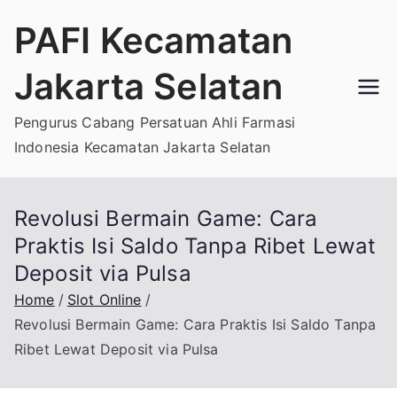
Skip
PAFI Kecamatan
to
content
Jakarta Selatan
Pengurus Cabang Persatuan Ahli Farmasi
Indonesia Kecamatan Jakarta Selatan
Revolusi Bermain Game: Cara
Praktis Isi Saldo Tanpa Ribet Lewat
Deposit via Pulsa
Home
Slot Online
Revolusi Bermain Game: Cara Praktis Isi Saldo Tanpa
Ribet Lewat Deposit via Pulsa