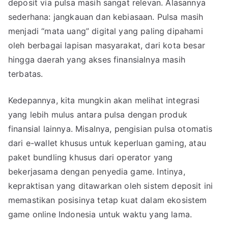
deposit via pulsa masih sangat relevan. Alasannya
sederhana: jangkauan dan kebiasaan. Pulsa masih
menjadi “mata uang” digital yang paling dipahami
oleh berbagai lapisan masyarakat, dari kota besar
hingga daerah yang akses finansialnya masih
terbatas.
Kedepannya, kita mungkin akan melihat integrasi
yang lebih mulus antara pulsa dengan produk
finansial lainnya. Misalnya, pengisian pulsa otomatis
dari e-wallet khusus untuk keperluan gaming, atau
paket bundling khusus dari operator yang
bekerjasama dengan penyedia game. Intinya,
kepraktisan yang ditawarkan oleh sistem deposit ini
memastikan posisinya tetap kuat dalam ekosistem
game online Indonesia untuk waktu yang lama.