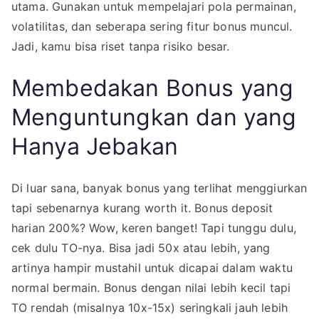
utama. Gunakan untuk mempelajari pola permainan,
volatilitas, dan seberapa sering fitur bonus muncul.
Jadi, kamu bisa riset tanpa risiko besar.
Membedakan Bonus yang
Menguntungkan dan yang
Hanya Jebakan
Di luar sana, banyak bonus yang terlihat menggiurkan
tapi sebenarnya kurang worth it. Bonus deposit
harian 200%? Wow, keren banget! Tapi tunggu dulu,
cek dulu TO-nya. Bisa jadi 50x atau lebih, yang
artinya hampir mustahil untuk dicapai dalam waktu
normal bermain. Bonus dengan nilai lebih kecil tapi
TO rendah (misalnya 10x-15x) seringkali jauh lebih