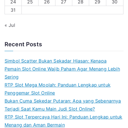
24
25
26
27
28
29
30
31
« Jul
Recent Posts
Simbol Scatter Bukan Sekadar Hiasan: Kenapa
Pemain Slot Online Wajib Paham Agar Menang Lebih
Sering
RTP Slot Mega Moolah: Panduan Lengkap untuk
Penggemar Slot Online
Bukan Cuma Sekedar Putaran: Apa yang Sebenarnya
Terjadi Saat Kamu Main Judi Slot Online?
RTP Slot Terpercaya Hari Ini: Panduan Lengkap untuk
Menang dan Aman Bermain