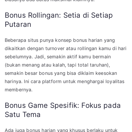
Bonus Rollingan: Setia di Setiap
Putaran
Beberapa situs punya konsep bonus harian yang
dikaitkan dengan turnover atau rollingan kamu di hari
sebelumnya. Jadi, semakin aktif kamu bermain
(bukan menang atau kalah, tapi total taruhan),
semakin besar bonus yang bisa diklaim keesokan
harinya. Ini cara platform untuk menghargai loyalitas
membernya.
Bonus Game Spesifik: Fokus pada
Satu Tema
Ada juga bonus harian yang khusus berlaku untuk