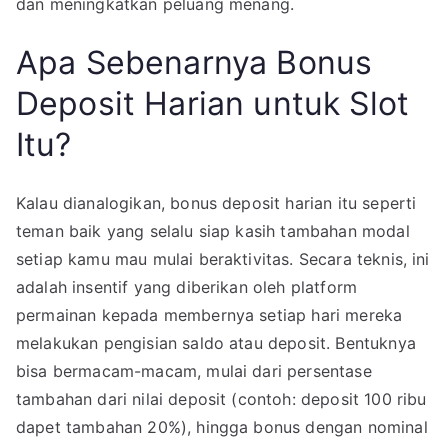
dan meningkatkan peluang menang.
Apa Sebenarnya Bonus
Deposit Harian untuk Slot
Itu?
Kalau dianalogikan, bonus deposit harian itu seperti
teman baik yang selalu siap kasih tambahan modal
setiap kamu mau mulai beraktivitas. Secara teknis, ini
adalah insentif yang diberikan oleh platform
permainan kepada membernya setiap hari mereka
melakukan pengisian saldo atau deposit. Bentuknya
bisa bermacam-macam, mulai dari persentase
tambahan dari nilai deposit (contoh: deposit 100 ribu
dapet tambahan 20%), hingga bonus dengan nominal