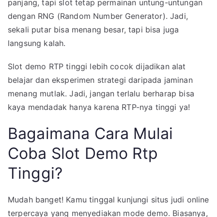
panjang, tapi slot tetap permainan untung-untungan
dengan RNG (Random Number Generator). Jadi,
sekali putar bisa menang besar, tapi bisa juga
langsung kalah.
Slot demo RTP tinggi lebih cocok dijadikan alat
belajar dan eksperimen strategi daripada jaminan
menang mutlak. Jadi, jangan terlalu berharap bisa
kaya mendadak hanya karena RTP-nya tinggi ya!
Bagaimana Cara Mulai
Coba Slot Demo Rtp
Tinggi?
Mudah banget! Kamu tinggal kunjungi situs judi online
terpercaya yang menyediakan mode demo. Biasanya,