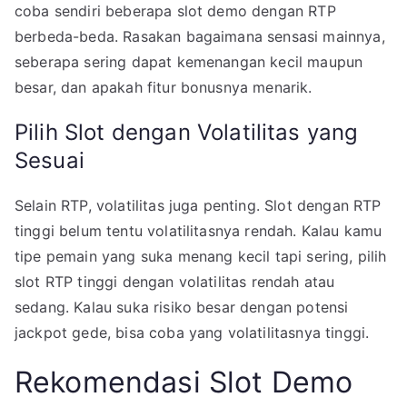
coba sendiri beberapa slot demo dengan RTP
berbeda-beda. Rasakan bagaimana sensasi mainnya,
seberapa sering dapat kemenangan kecil maupun
besar, dan apakah fitur bonusnya menarik.
Pilih Slot dengan Volatilitas yang
Sesuai
Selain RTP, volatilitas juga penting. Slot dengan RTP
tinggi belum tentu volatilitasnya rendah. Kalau kamu
tipe pemain yang suka menang kecil tapi sering, pilih
slot RTP tinggi dengan volatilitas rendah atau
sedang. Kalau suka risiko besar dengan potensi
jackpot gede, bisa coba yang volatilitasnya tinggi.
Rekomendasi Slot Demo