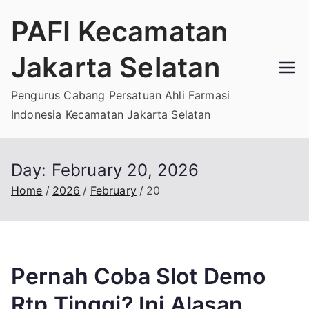
Skip
PAFI Kecamatan
to
content
Jakarta Selatan
Pengurus Cabang Persatuan Ahli Farmasi
Indonesia Kecamatan Jakarta Selatan
Day:
February 20, 2026
Home
2026
February
20
Pernah Coba Slot Demo
Rtp Tinggi? Ini Alasan