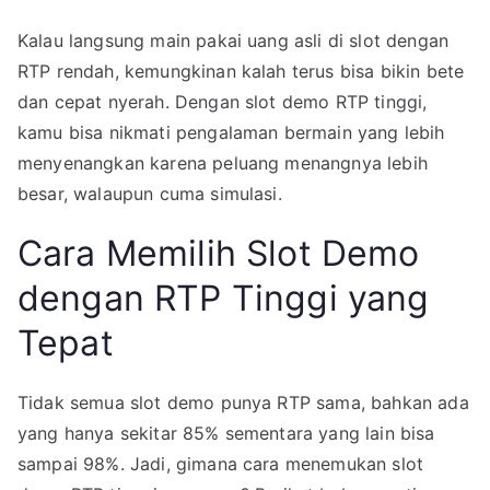
Kalau langsung main pakai uang asli di slot dengan
RTP rendah, kemungkinan kalah terus bisa bikin bete
dan cepat nyerah. Dengan slot demo RTP tinggi,
kamu bisa nikmati pengalaman bermain yang lebih
menyenangkan karena peluang menangnya lebih
besar, walaupun cuma simulasi.
Cara Memilih Slot Demo
dengan RTP Tinggi yang
Tepat
Tidak semua slot demo punya RTP sama, bahkan ada
yang hanya sekitar 85% sementara yang lain bisa
sampai 98%. Jadi, gimana cara menemukan slot