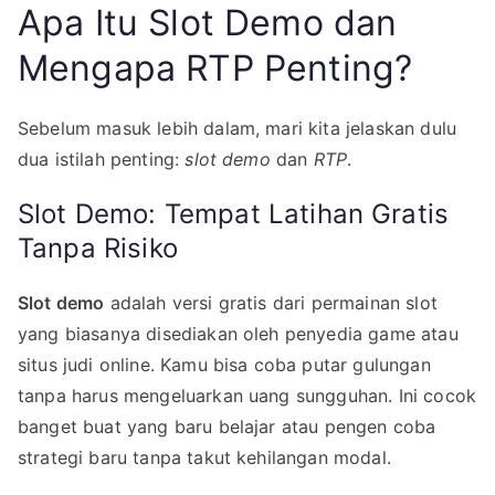
Apa Itu Slot Demo dan
Mengapa RTP Penting?
Sebelum masuk lebih dalam, mari kita jelaskan dulu
dua istilah penting:
slot demo
dan
RTP
.
Slot Demo: Tempat Latihan Gratis
Tanpa Risiko
Slot demo
adalah versi gratis dari permainan slot
yang biasanya disediakan oleh penyedia game atau
situs judi online. Kamu bisa coba putar gulungan
tanpa harus mengeluarkan uang sungguhan. Ini cocok
banget buat yang baru belajar atau pengen coba
strategi baru tanpa takut kehilangan modal.