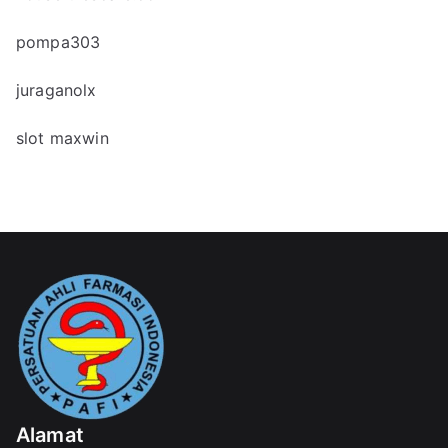
pompa303
juraganolx
slot maxwin
Alamat