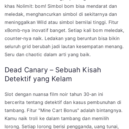
khas Nolimit: bom! Simbol bom bisa mendarat dan
meledak, menghancurkan simbol di sekitarnya dan
meninggalkan Wild atau simbol bernilai tinggi. Fitur
xBomb-nya inovatif banget. Setiap kali bom meledak,
counter-nya naik. Ledakan yang beruntun bisa bikin
seluruh grid berubah jadi lautan kesempatan menang.
Seru dan chaotic dalam arti yang baik.
Dead Canary – Sebuah Kisah
Detektif yang Kelam
Slot dengan nuansa film noir tahun 30-an ini
bercerita tentang detektif dan kasus pembunuhan di
tambang. Fitur "Mine Cart Bonus" adalah bintangnya.
Kamu naik troli ke dalam tambang dan memilih
lorong. Setiap lorong berisi pengganda, uang tunai,