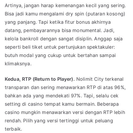
Artinya, jangan harap kemenangan kecil yang sering.
Bisa jadi kamu mengalami dry spin (putaran kosong)
yang panjang. Tapi ketika fitur bonus akhirnya
datang, pembayarannya bisa monumental. Jadi,
kelola bankroll dengan sangat disiplin. Anggap saja
seperti beli tiket untuk pertunjukan spektakuler:
butuh modal yang cukup untuk bertahan sampai
klimaksnya.
Kedua, RTP (Return to Player).
Nolimit City terkenal
transparan dan sering menawarkan RTP di atas 96%,
bahkan ada yang mendekati 97%. Tapi, selalu cek
setting di casino tempat kamu bermain. Beberapa
casino mungkin menawarkan versi dengan RTP lebih
rendah. Pilih yang versi tertinggi untuk peluang
terbaik.