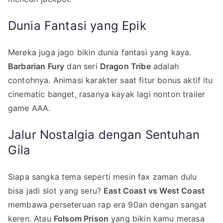
Dunia Fantasi yang Epik
Mereka juga jago bikin dunia fantasi yang kaya.
Barbarian Fury
dan seri
Dragon Tribe
adalah
contohnya. Animasi karakter saat fitur bonus aktif itu
cinematic banget, rasanya kayak lagi nonton trailer
game AAA.
Jalur Nostalgia dengan Sentuhan
Gila
Siapa sangka tema seperti mesin fax zaman dulu
bisa jadi slot yang seru?
East Coast vs West Coast
membawa perseteruan rap era 90an dengan sangat
keren. Atau
Folsom Prison
yang bikin kamu merasa