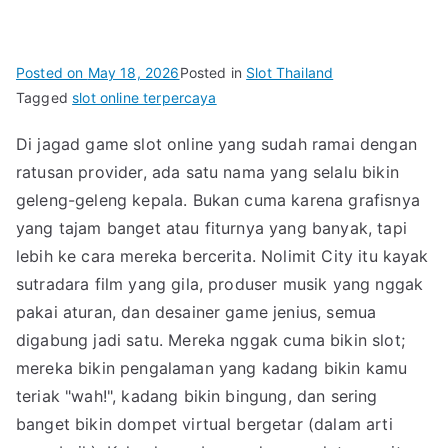
Posted on
May 18, 2026
Posted in
Slot Thailand
Tagged
slot online terpercaya
Di jagad game slot online yang sudah ramai dengan
ratusan provider, ada satu nama yang selalu bikin
geleng-geleng kepala. Bukan cuma karena grafisnya
yang tajam banget atau fiturnya yang banyak, tapi
lebih ke cara mereka bercerita. Nolimit City itu kayak
sutradara film yang gila, produser musik yang nggak
pakai aturan, dan desainer game jenius, semua
digabung jadi satu. Mereka nggak cuma bikin slot;
mereka bikin pengalaman yang kadang bikin kamu
teriak "wah!", kadang bikin bingung, dan sering
banget bikin dompet virtual bergetar (dalam arti