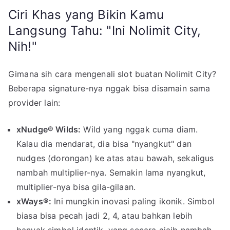
Ciri Khas yang Bikin Kamu
Langsung Tahu: "Ini Nolimit City,
Nih!"
Gimana sih cara mengenali slot buatan Nolimit City?
Beberapa signature-nya nggak bisa disamain sama
provider lain:
xNudge® Wilds:
Wild yang nggak cuma diam.
Kalau dia mendarat, dia bisa "nyangkut" dan
nudges (dorongan) ke atas atau bawah, sekaligus
nambah multiplier-nya. Semakin lama nyangkut,
multiplier-nya bisa gila-gilaan.
xWays®:
Ini mungkin inovasi paling ikonik. Simbol
biasa bisa pecah jadi 2, 4, atau bahkan lebih