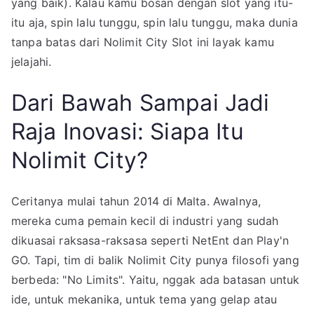
yang baik). Kalau kamu bosan dengan slot yang itu-
itu aja, spin lalu tunggu, spin lalu tunggu, maka dunia
tanpa batas dari Nolimit City Slot ini layak kamu
jelajahi.
Dari Bawah Sampai Jadi
Raja Inovasi: Siapa Itu
Nolimit City?
Ceritanya mulai tahun 2014 di Malta. Awalnya,
mereka cuma pemain kecil di industri yang sudah
dikuasai raksasa-raksasa seperti NetEnt dan Play'n
GO. Tapi, tim di balik Nolimit City punya filosofi yang
berbeda: "No Limits". Yaitu, nggak ada batasan untuk
ide, untuk mekanika, untuk tema yang gelap atau