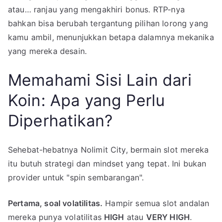
atau… ranjau yang mengakhiri bonus. RTP-nya
bahkan bisa berubah tergantung pilihan lorong yang
kamu ambil, menunjukkan betapa dalamnya mekanika
yang mereka desain.
Memahami Sisi Lain dari
Koin: Apa yang Perlu
Diperhatikan?
Sehebat-hebatnya Nolimit City, bermain slot mereka
itu butuh strategi dan mindset yang tepat. Ini bukan
provider untuk "spin sembarangan".
Pertama, soal volatilitas.
Hampir semua slot andalan
mereka punya volatilitas
HIGH
atau
VERY HIGH
.