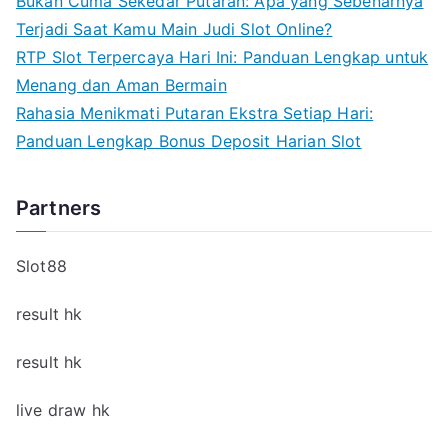
Bukan Cuma Sekedar Putaran: Apa yang Sebenarnya
Terjadi Saat Kamu Main Judi Slot Online?
RTP Slot Terpercaya Hari Ini: Panduan Lengkap untuk
Menang dan Aman Bermain
Rahasia Menikmati Putaran Ekstra Setiap Hari:
Panduan Lengkap Bonus Deposit Harian Slot
Partners
Slot88
result hk
result hk
live draw hk