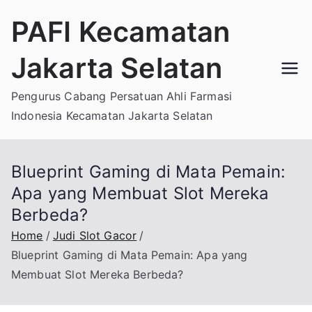
Skip
PAFI Kecamatan
to
content
Jakarta Selatan
Pengurus Cabang Persatuan Ahli Farmasi
Indonesia Kecamatan Jakarta Selatan
Blueprint Gaming di Mata Pemain:
Apa yang Membuat Slot Mereka
Berbeda?
Home
Judi Slot Gacor
Blueprint Gaming di Mata Pemain: Apa yang
Membuat Slot Mereka Berbeda?