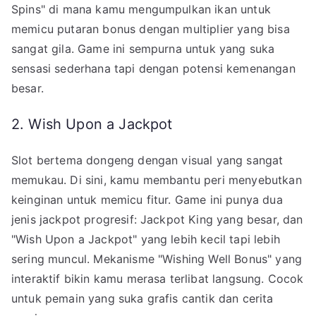
Spins" di mana kamu mengumpulkan ikan untuk
memicu putaran bonus dengan multiplier yang bisa
sangat gila. Game ini sempurna untuk yang suka
sensasi sederhana tapi dengan potensi kemenangan
besar.
2. Wish Upon a Jackpot
Slot bertema dongeng dengan visual yang sangat
memukau. Di sini, kamu membantu peri menyebutkan
keinginan untuk memicu fitur. Game ini punya dua
jenis jackpot progresif: Jackpot King yang besar, dan
"Wish Upon a Jackpot" yang lebih kecil tapi lebih
sering muncul. Mekanisme "Wishing Well Bonus" yang
interaktif bikin kamu merasa terlibat langsung. Cocok
untuk pemain yang suka grafis cantik dan cerita