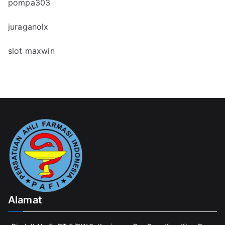
pompa303
juraganolx
slot maxwin
Alamat