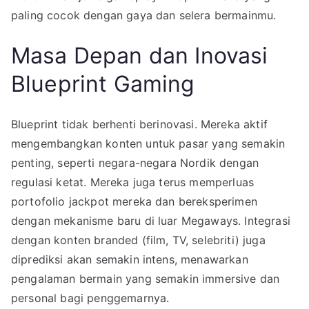
paling cocok dengan gaya dan selera bermainmu.
Masa Depan dan Inovasi
Blueprint Gaming
Blueprint tidak berhenti berinovasi. Mereka aktif
mengembangkan konten untuk pasar yang semakin
penting, seperti negara-negara Nordik dengan
regulasi ketat. Mereka juga terus memperluas
portofolio jackpot mereka dan bereksperimen
dengan mekanisme baru di luar Megaways. Integrasi
dengan konten branded (film, TV, selebriti) juga
diprediksi akan semakin intens, menawarkan
pengalaman bermain yang semakin immersive dan
personal bagi penggemarnya.