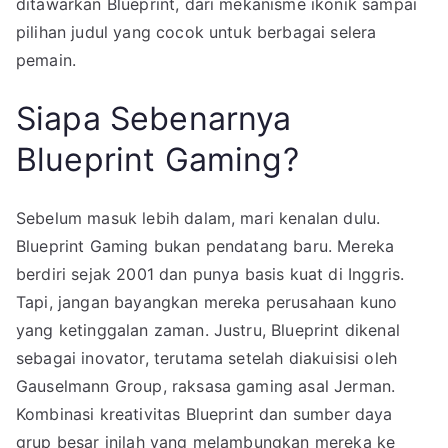
ditawarkan Blueprint, dari mekanisme ikonik sampai
pilihan judul yang cocok untuk berbagai selera
pemain.
Siapa Sebenarnya
Blueprint Gaming?
Sebelum masuk lebih dalam, mari kenalan dulu.
Blueprint Gaming bukan pendatang baru. Mereka
berdiri sejak 2001 dan punya basis kuat di Inggris.
Tapi, jangan bayangkan mereka perusahaan kuno
yang ketinggalan zaman. Justru, Blueprint dikenal
sebagai inovator, terutama setelah diakuisisi oleh
Gauselmann Group, raksasa gaming asal Jerman.
Kombinasi kreativitas Blueprint dan sumber daya
grup besar inilah yang melambungkan mereka ke