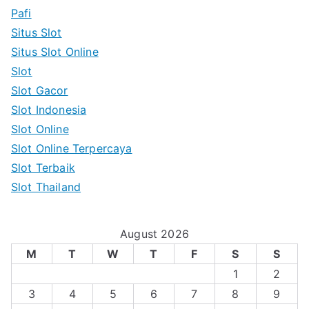
:
Pafi
Situs Slot
Situs Slot Online
Slot
Slot Gacor
Slot Indonesia
Slot Online
Slot Online Terpercaya
Slot Terbaik
Slot Thailand
August 2026
M
T
W
T
F
S
S
1
2
3
4
5
6
7
8
9