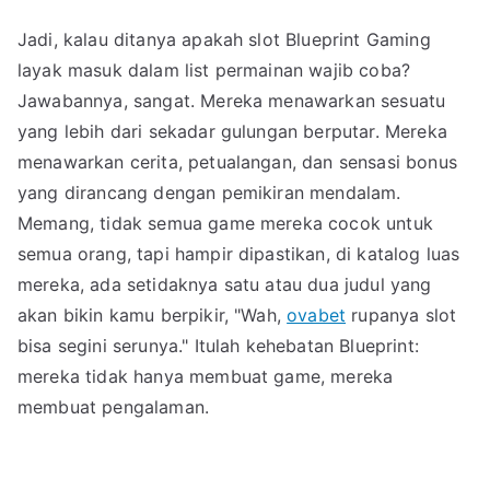
Jadi, kalau ditanya apakah slot Blueprint Gaming
layak masuk dalam list permainan wajib coba?
Jawabannya, sangat. Mereka menawarkan sesuatu
yang lebih dari sekadar gulungan berputar. Mereka
menawarkan cerita, petualangan, dan sensasi bonus
yang dirancang dengan pemikiran mendalam.
Memang, tidak semua game mereka cocok untuk
semua orang, tapi hampir dipastikan, di katalog luas
mereka, ada setidaknya satu atau dua judul yang
akan bikin kamu berpikir, "Wah,
ovabet
rupanya slot
bisa segini serunya." Itulah kehebatan Blueprint:
mereka tidak hanya membuat game, mereka
membuat pengalaman.