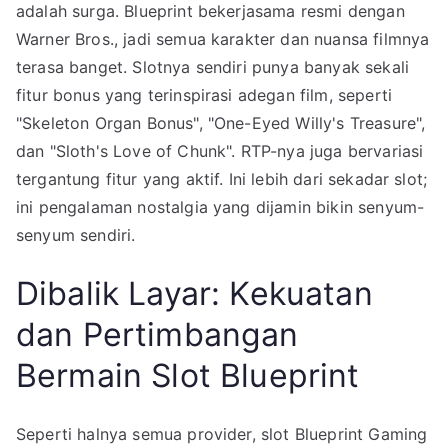
adalah surga. Blueprint bekerjasama resmi dengan
Warner Bros., jadi semua karakter dan nuansa filmnya
terasa banget. Slotnya sendiri punya banyak sekali
fitur bonus yang terinspirasi adegan film, seperti
"Skeleton Organ Bonus", "One-Eyed Willy's Treasure",
dan "Sloth's Love of Chunk". RTP-nya juga bervariasi
tergantung fitur yang aktif. Ini lebih dari sekadar slot;
ini pengalaman nostalgia yang dijamin bikin senyum-
senyum sendiri.
Dibalik Layar: Kekuatan
dan Pertimbangan
Bermain Slot Blueprint
Seperti halnya semua provider, slot Blueprint Gaming