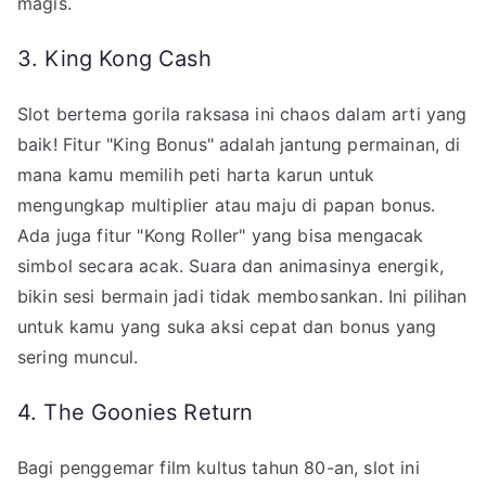
magis.
3. King Kong Cash
Slot bertema gorila raksasa ini chaos dalam arti yang
baik! Fitur "King Bonus" adalah jantung permainan, di
mana kamu memilih peti harta karun untuk
mengungkap multiplier atau maju di papan bonus.
Ada juga fitur "Kong Roller" yang bisa mengacak
simbol secara acak. Suara dan animasinya energik,
bikin sesi bermain jadi tidak membosankan. Ini pilihan
untuk kamu yang suka aksi cepat dan bonus yang
sering muncul.
4. The Goonies Return
Bagi penggemar film kultus tahun 80-an, slot ini