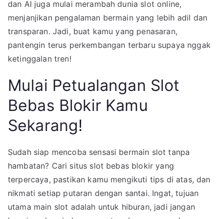
dan AI juga mulai merambah dunia slot online,
menjanjikan pengalaman bermain yang lebih adil dan
transparan. Jadi, buat kamu yang penasaran,
pantengin terus perkembangan terbaru supaya nggak
ketinggalan tren!
Mulai Petualangan Slot
Bebas Blokir Kamu
Sekarang!
Sudah siap mencoba sensasi bermain slot tanpa
hambatan? Cari situs slot bebas blokir yang
terpercaya, pastikan kamu mengikuti tips di atas, dan
nikmati setiap putaran dengan santai. Ingat, tujuan
utama main slot adalah untuk hiburan, jadi jangan