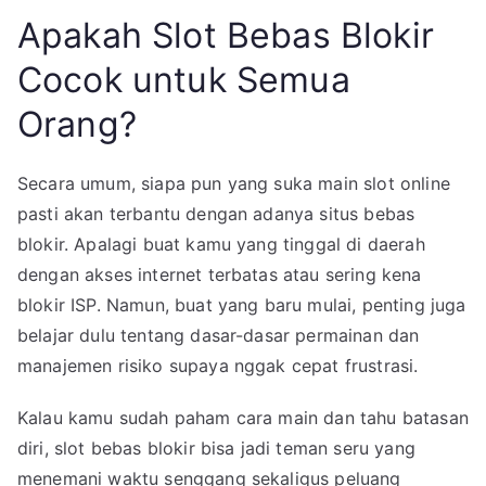
Apakah Slot Bebas Blokir
Cocok untuk Semua
Orang?
Secara umum, siapa pun yang suka main slot online
pasti akan terbantu dengan adanya situs bebas
blokir. Apalagi buat kamu yang tinggal di daerah
dengan akses internet terbatas atau sering kena
blokir ISP. Namun, buat yang baru mulai, penting juga
belajar dulu tentang dasar-dasar permainan dan
manajemen risiko supaya nggak cepat frustrasi.
Kalau kamu sudah paham cara main dan tahu batasan
diri, slot bebas blokir bisa jadi teman seru yang
menemani waktu senggang sekaligus peluang