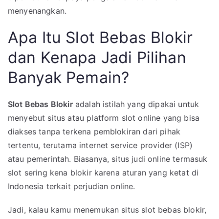
menyenangkan.
Apa Itu Slot Bebas Blokir
dan Kenapa Jadi Pilihan
Banyak Pemain?
Slot Bebas Blokir
adalah istilah yang dipakai untuk
menyebut situs atau platform slot online yang bisa
diakses tanpa terkena pemblokiran dari pihak
tertentu, terutama internet service provider (ISP)
atau pemerintah. Biasanya, situs judi online termasuk
slot sering kena blokir karena aturan yang ketat di
Indonesia terkait perjudian online.
Jadi, kalau kamu menemukan situs slot bebas blokir,