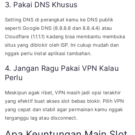
3. Pakai DNS Khusus
Setting DNS di perangkat kamu ke DNS publik
seperti Google DNS (8.8.8.8 dan 8.8.4.4) atau
Cloudflare (1.1.1.1) kadang bisa membantu membuka
situs yang diblokir oleh ISP. Ini cukup mudah dan
nggak perlu instal aplikasi tambahan.
4. Jangan Ragu Pakai VPN Kalau
Perlu
Meskipun agak ribet, VPN masih jadi opsi terakhir
yang efektif buat akses slot bebas blokir. Pilih VPN
yang cepat dan stabil agar permainan kamu nggak
terganggu lag atau disconnect.
Apa Keuntungan Main Slot