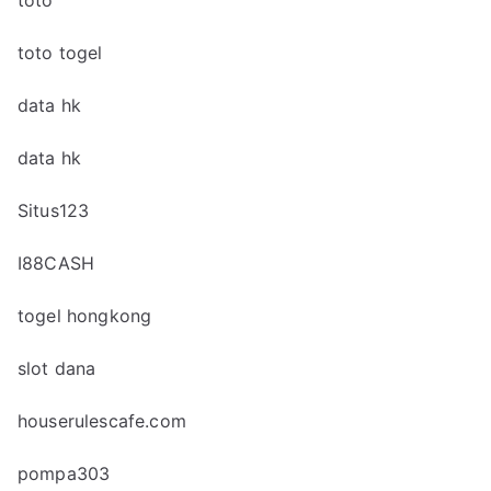
toto
toto togel
data hk
data hk
Situs123
I88CASH
togel hongkong
slot dana
houserulescafe.com
pompa303