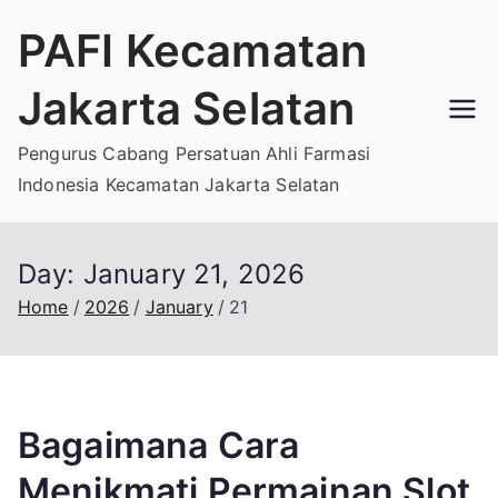
Skip
PAFI Kecamatan
to
content
Jakarta Selatan
Pengurus Cabang Persatuan Ahli Farmasi
Indonesia Kecamatan Jakarta Selatan
Day:
January 21, 2026
Home
2026
January
21
Bagaimana Cara
Menikmati Permainan Slot