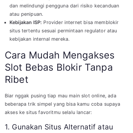
dan melindungi pengguna dari risiko kecanduan
atau penipuan.
Kebijakan ISP:
Provider internet bisa memblokir
situs tertentu sesuai permintaan regulator atau
kebijakan internal mereka.
Cara Mudah Mengakses
Slot Bebas Blokir Tanpa
Ribet
Biar nggak pusing tiap mau main slot online, ada
beberapa trik simpel yang bisa kamu coba supaya
akses ke situs favoritmu selalu lancar:
1. Gunakan Situs Alternatif atau