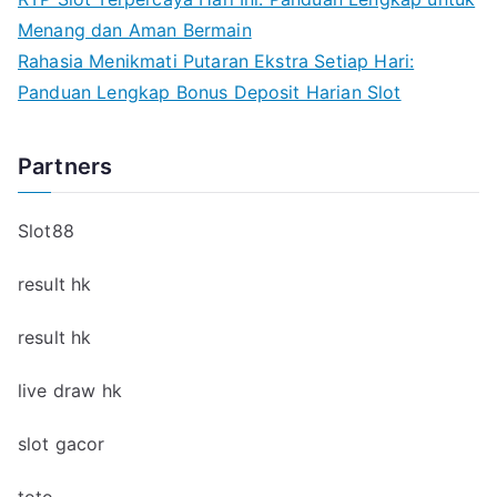
Menang dan Aman Bermain
Rahasia Menikmati Putaran Ekstra Setiap Hari:
Panduan Lengkap Bonus Deposit Harian Slot
Partners
Slot88
result hk
result hk
live draw hk
slot gacor