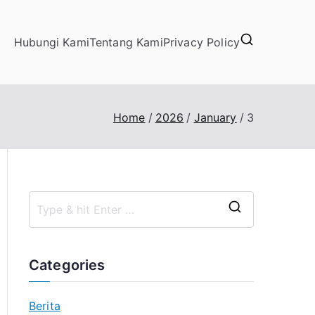
Hubungi Kami
Tentang Kami
Privacy Policy
Home
2026
January
3
S
e
a
Categories
r
c
Berita