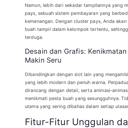
Namun, lebih dari sekadar tampilannya yang m
pays, sebuah sistem pembayaran yang berbeda 
kemenangan. Dengan cluster pays, Anda akan
buah tampil dalam kelompok tertentu, sehingg
terduga.
Desain dan Grafis: Kenikmata
Makin Seru
Dibandingkan dengan slot lain yang mengambil
yang lebih modern dan penuh warna. Perpaduan
dirancang dengan detail, serta animasi-anim
menikmati pesta buah yang sesungguhnya. Tida
utama yang sering dibahas dalam setiap
ulasa
Fitur-Fitur Unggulan da