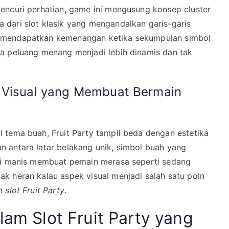
encuri perhatian, game ini mengusung konsep cluster
dari slot klasik yang mengandalkan garis-garis
 mendapatkan kemenangan ketika sekumpulan simbol
a peluang menang menjadi lebih dinamis dan tak
n Visual yang Membuat Bermain
 tema buah, Fruit Party tampil beda dengan estetika
 antara latar belakang unik, simbol buah yang
asi manis membuat pemain merasa seperti sedang
k heran kalau aspek visual menjadi salah satu poin
n slot Fruit Party
.
lam Slot Fruit Party yang