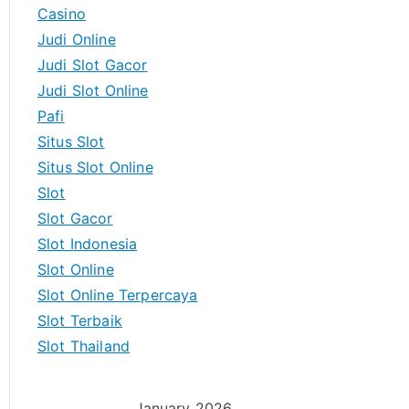
h
Casino
f
Judi Online
o
Judi Slot Gacor
r
Judi Slot Online
:
Pafi
Situs Slot
Situs Slot Online
Slot
Slot Gacor
Slot Indonesia
Slot Online
Slot Online Terpercaya
Slot Terbaik
Slot Thailand
January 2026