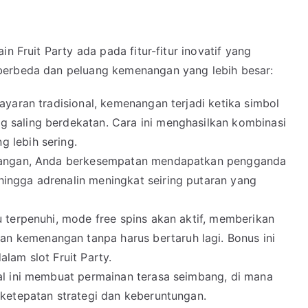
n Fruit Party ada pada fitur-fitur inovatif yang
berbeda dan peluang kemenangan yang lebih besar:
ayaran tradisional, kemenangan terjadi ketika simbol
 saling berdekatan. Cara ini menghasilkan kombinasi
 lebih sering.
angan, Anda berkesempatan mendapatkan pengganda
ingga adrenalin meningkat seiring putaran yang
u terpenuhi, mode free spins akan aktif, memberikan
 kemenangan tanpa harus bertaruh lagi. Bonus ini
lam slot Fruit Party.
l ini membuat permainan terasa seimbang, di mana
 ketepatan strategi dan keberuntungan.