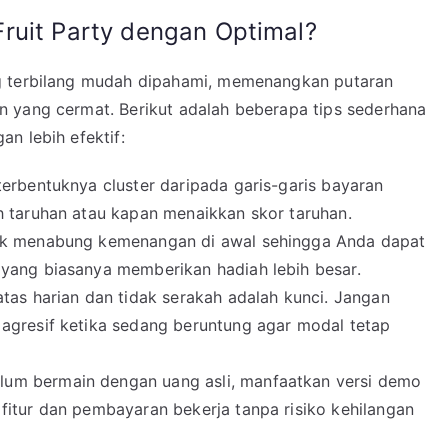
ruit Party dengan Optimal?
g terbilang mudah dipahami, memenangkan putaran
 yang cermat. Berikut adalah beberapa tips sederhana
n lebih efektif:
erbentuknya cluster daripada garis-garis bayaran
h taruhan atau kapan menaikkan skor taruhan.
k menabung kemenangan di awal sehingga Anda dapat
yang biasanya memberikan hadiah lebih besar.
as harian dan tidak serakah adalah kunci. Jangan
agresif ketika sedang beruntung agar modal tetap
um bermain dengan uang asli, manfaatkan versi demo
fitur dan pembayaran bekerja tanpa risiko kehilangan