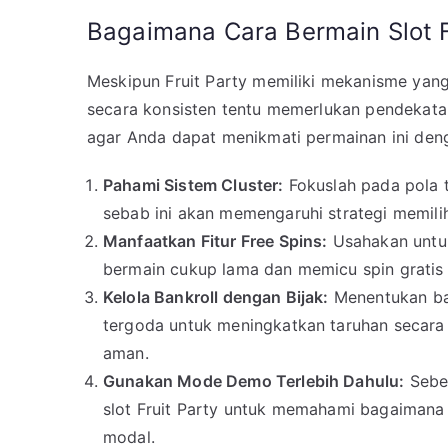
Bagaimana Cara Bermain Slot F
Meskipun Fruit Party memiliki mekanisme yan
secara konsisten tentu memerlukan pendekatan
agar Anda dapat menikmati permainan ini denga
Pahami Sistem Cluster:
Fokuslah pada pola t
sebab ini akan memengaruhi strategi memili
Manfaatkan Fitur Free Spins:
Usahakan untu
bermain cukup lama dan memicu spin gratis 
Kelola Bankroll dengan Bijak:
Menentukan bat
tergoda untuk meningkatkan taruhan secara 
aman.
Gunakan Mode Demo Terlebih Dahulu:
Sebel
slot Fruit Party untuk memahami bagaimana 
modal.