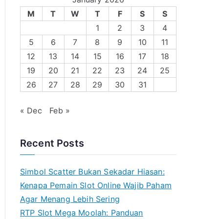
M
T
W
T
F
S
S
1
2
3
4
5
6
7
8
9
10
11
12
13
14
15
16
17
18
19
20
21
22
23
24
25
26
27
28
29
30
31
« Dec
Feb »
Recent Posts
Simbol Scatter Bukan Sekadar Hiasan:
Kenapa Pemain Slot Online Wajib Paham
Agar Menang Lebih Sering
RTP Slot Mega Moolah: Panduan