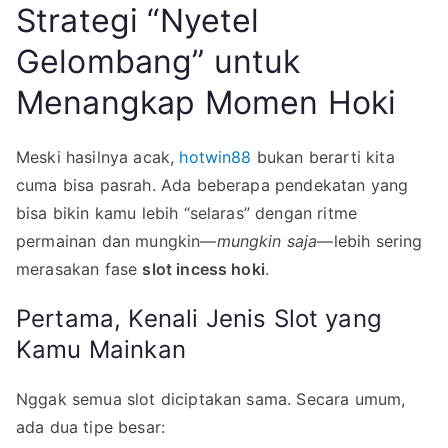
Strategi “Nyetel
Gelombang” untuk
Menangkap Momen Hoki
Meski hasilnya acak,
hotwin88
bukan berarti kita
cuma bisa pasrah. Ada beberapa pendekatan yang
bisa bikin kamu lebih “selaras” dengan ritme
permainan dan mungkin—
mungkin saja
—lebih sering
merasakan fase
slot incess hoki
.
Pertama, Kenali Jenis Slot yang
Kamu Mainkan
Nggak semua slot diciptakan sama. Secara umum,
ada dua tipe besar: