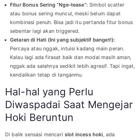
Fitur Bonus Sering “Nge-tease”:
Simbol scatter
atau bonus sering muncul, meski belum dapat
kombinasi penuh. Bisa jadi itu pertanda fitur bonus
sebentar lagi akan triggered.
Getaran di Hati (Ini yang subjektif banget!):
Percaya atau nggak, intuisi kadang main peran.
Kalau lagi ada firasat baik dan modal masih aman,
nggak ada salahnya sedikit lebih agresif. Tapi ingat,
kendalikan tetap di tanganmu.
Hal-hal yang Perlu
Diwaspadai Saat Mengejar
Hoki Beruntun
Di balik sensasi mencari
slot incess hoki
, ada