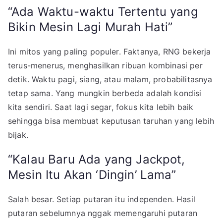
“Ada Waktu-waktu Tertentu yang
Bikin Mesin Lagi Murah Hati”
Ini mitos yang paling populer. Faktanya, RNG bekerja
terus-menerus, menghasilkan ribuan kombinasi per
detik. Waktu pagi, siang, atau malam, probabilitasnya
tetap sama. Yang mungkin berbeda adalah kondisi
kita sendiri. Saat lagi segar, fokus kita lebih baik
sehingga bisa membuat keputusan taruhan yang lebih
bijak.
“Kalau Baru Ada yang Jackpot,
Mesin Itu Akan ‘Dingin’ Lama”
Salah besar. Setiap putaran itu independen. Hasil
putaran sebelumnya nggak memengaruhi putaran