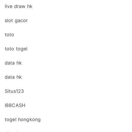
live draw hk
slot gacor
toto
toto togel
data hk
data hk
Situs123
I88CASH
togel hongkong