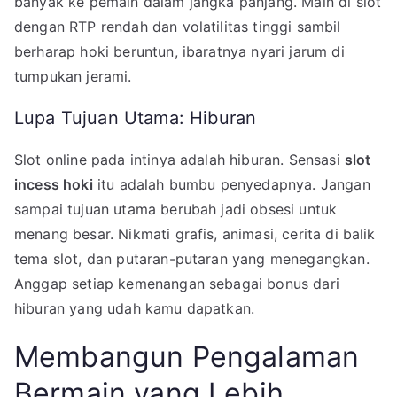
banyak ke pemain dalam jangka panjang. Main di slot
dengan RTP rendah dan volatilitas tinggi sambil
berharap hoki beruntun, ibaratnya nyari jarum di
tumpukan jerami.
Lupa Tujuan Utama: Hiburan
Slot online pada intinya adalah hiburan. Sensasi
slot
incess hoki
itu adalah bumbu penyedapnya. Jangan
sampai tujuan utama berubah jadi obsesi untuk
menang besar. Nikmati grafis, animasi, cerita di balik
tema slot, dan putaran-putaran yang menegangkan.
Anggap setiap kemenangan sebagai bonus dari
hiburan yang udah kamu dapatkan.
Membangun Pengalaman
Bermain yang Lebih