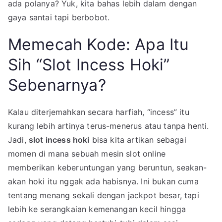
ada polanya? Yuk, kita bahas lebih dalam dengan
gaya santai tapi berbobot.
Memecah Kode: Apa Itu
Sih “Slot Incess Hoki”
Sebenarnya?
Kalau diterjemahkan secara harfiah, “incess” itu
kurang lebih artinya terus-menerus atau tanpa henti.
Jadi,
slot incess hoki
bisa kita artikan sebagai
momen di mana sebuah mesin slot online
memberikan keberuntungan yang beruntun, seakan-
akan hoki itu nggak ada habisnya. Ini bukan cuma
tentang menang sekali dengan jackpot besar, tapi
lebih ke serangkaian kemenangan kecil hingga