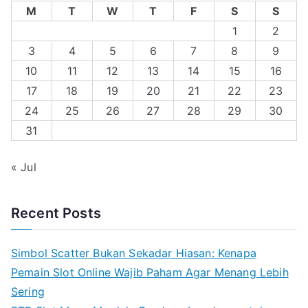
M
T
W
T
F
S
S
1
2
3
4
5
6
7
8
9
10
11
12
13
14
15
16
17
18
19
20
21
22
23
24
25
26
27
28
29
30
31
« Jul
Recent Posts
Simbol Scatter Bukan Sekadar Hiasan: Kenapa
Pemain Slot Online Wajib Paham Agar Menang Lebih
Sering