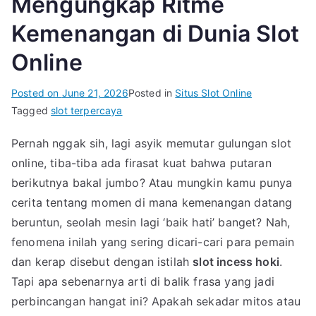
Mengungkap Ritme
Kemenangan di Dunia Slot
Online
Posted on
June 21, 2026
Posted in
Situs Slot Online
Tagged
slot terpercaya
Pernah nggak sih, lagi asyik memutar gulungan slot
online, tiba-tiba ada firasat kuat bahwa putaran
berikutnya bakal jumbo? Atau mungkin kamu punya
cerita tentang momen di mana kemenangan datang
beruntun, seolah mesin lagi ‘baik hati’ banget? Nah,
fenomena inilah yang sering dicari-cari para pemain
dan kerap disebut dengan istilah
slot incess hoki
.
Tapi apa sebenarnya arti di balik frasa yang jadi
perbincangan hangat ini? Apakah sekadar mitos atau