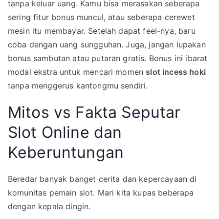
tanpa keluar uang. Kamu bisa merasakan seberapa
sering fitur bonus muncul, atau seberapa cerewet
mesin itu membayar. Setelah dapat feel-nya, baru
coba dengan uang sungguhan. Juga, jangan lupakan
bonus sambutan atau putaran gratis. Bonus ini ibarat
modal ekstra untuk mencari momen
slot incess hoki
tanpa menggerus kantongmu sendiri.
Mitos vs Fakta Seputar
Slot Online dan
Keberuntungan
Beredar banyak banget cerita dan kepercayaan di
komunitas pemain slot. Mari kita kupas beberapa
dengan kepala dingin.