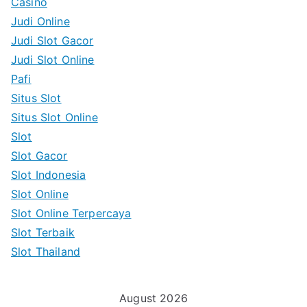
Casino
f
Judi Online
o
Judi Slot Gacor
r
Judi Slot Online
:
Pafi
Situs Slot
Situs Slot Online
Slot
Slot Gacor
Slot Indonesia
Slot Online
Slot Online Terpercaya
Slot Terbaik
Slot Thailand
August 2026