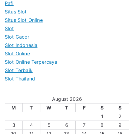
Pafi
Situs Slot
Situs Slot Online
Slot
Slot Gacor
Slot Indonesia
Slot Online
Slot Online Terpercaya
Slot Terbaik
Slot Thailand
August 2026
M
T
W
T
F
S
S
1
2
3
4
5
6
7
8
9
10
11
12
13
14
15
16