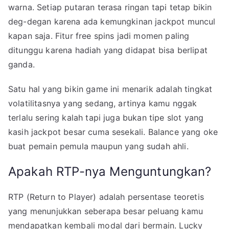
warna. Setiap putaran terasa ringan tapi tetap bikin
deg-degan karena ada kemungkinan jackpot muncul
kapan saja. Fitur free spins jadi momen paling
ditunggu karena hadiah yang didapat bisa berlipat
ganda.
Satu hal yang bikin game ini menarik adalah tingkat
volatilitasnya yang sedang, artinya kamu nggak
terlalu sering kalah tapi juga bukan tipe slot yang
kasih jackpot besar cuma sesekali. Balance yang oke
buat pemain pemula maupun yang sudah ahli.
Apakah RTP-nya Menguntungkan?
RTP (Return to Player) adalah persentase teoretis
yang menunjukkan seberapa besar peluang kamu
mendapatkan kembali modal dari bermain. Lucky