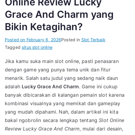
Online Review Lucky
Grace And Charm yang
Bikin Ketagihan?
Posted on
February 6, 2026
Posted in
Slot Terbaik
Tagged
situs slot online
Jika kamu suka main slot online, pasti penasaran
dengan game yang punya tema unik dan fitur
menarik. Salah satu judul yang sedang naik daun
adalah
Lucky Grace And Charm
. Game ini cukup
banyak dibicarakan di kalangan pemain slot karena
kombinasi visualnya yang memikat dan gameplay
yang mudah dipahami. Nah, dalam artikel ini kita
bakal ngobrolin secara lengkap tentang
Slot Online
Review Lucky Grace And Charm
, mulai dari desain,