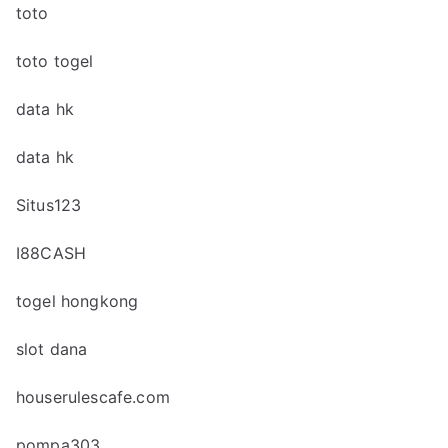
toto
toto togel
data hk
data hk
Situs123
I88CASH
togel hongkong
slot dana
houserulescafe.com
pompa303