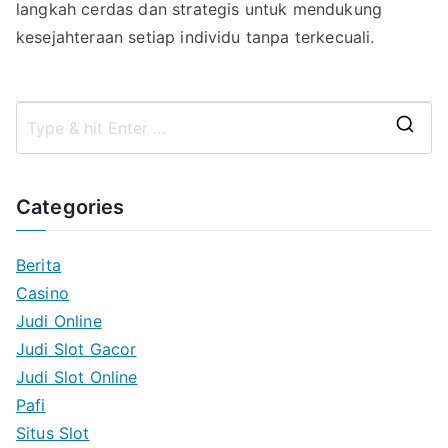
langkah cerdas dan strategis untuk mendukung
kesejahteraan setiap individu tanpa terkecuali.
S
e
a
Categories
r
c
Berita
h
Casino
f
Judi Online
o
Judi Slot Gacor
r
Judi Slot Online
:
Pafi
Situs Slot