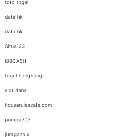
toto togel
data hk
data hk
Situs123
I88CASH
togel hongkong
slot dana
houserulescafe.com
pompa303
juraganolx