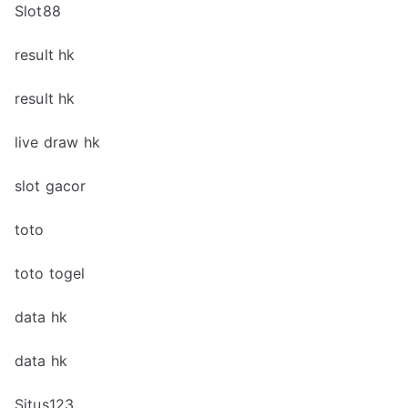
Slot88
result hk
result hk
live draw hk
slot gacor
toto
toto togel
data hk
data hk
Situs123