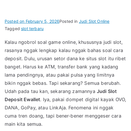
Posted on
February 5, 2026
Posted in
Judi Slot Online
Tagged
slot terbaru
Kalau ngobrol soal game online, khususnya judi slot,
rasanya nggak lengkap kalau nggak bahas soal cara
deposit. Dulu, urusan setor dana ke situs slot itu ribet
banget. Harus ke ATM, transfer bank yang kadang
lama pendingnya, atau pakai pulsa yang limitnya
bikin nggak bebas. Tapi sekarang? Semua berubah.
Udah pada tau kan, sekarang zamannya
Judi Slot
Deposit Ewallet
. Iya, pakai dompet digital kayak OVO,
DANA, GoPay, atau LinkAja. Fenomena ini nggak
cuma tren doang, tapi bener-bener menggeser cara
main kita semua.