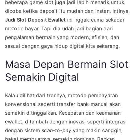
beberapa game slot juga jadi lebih menarik untuk
dicoba ketika deposit itu mudah dan instan. Intinya,
Judi Slot Deposit Ewallet
ini nggak cuma sekadar
metode bayar. Tapi dia udah jadi bagian dari
pengalaman bermain yang modern, efisien, dan
sesuai dengan gaya hidup digital kita sekarang.
Masa Depan Bermain Slot
Semakin Digital
Kalau dilihat dari trennya, metode pembayaran
konvensional seperti transfer bank manual akan
semakin ditinggalkan. Kecepatan dan keamanan
ewallet, ditambah dengan inovasi seperti integrasi
dengan sistem
scan-to-pay
yang makin canggih,
bakal membuatnya semakin dominan. Bahkan,