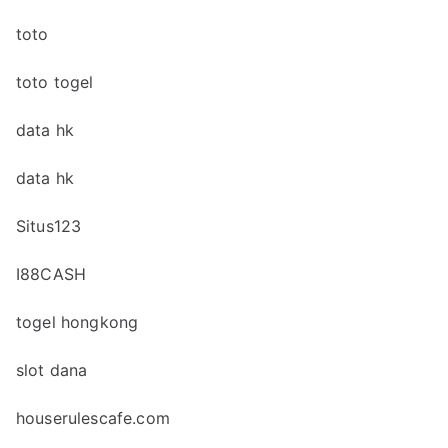
toto
toto togel
data hk
data hk
Situs123
I88CASH
togel hongkong
slot dana
houserulescafe.com