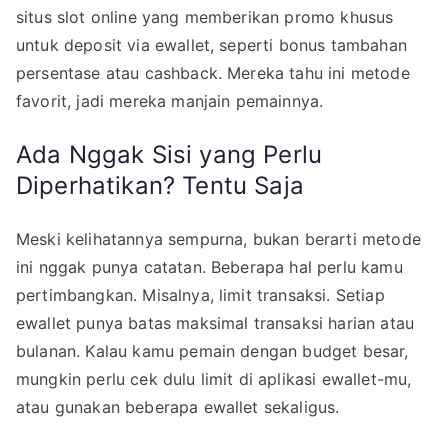
situs slot online yang memberikan promo khusus
untuk deposit via ewallet, seperti bonus tambahan
persentase atau cashback. Mereka tahu ini metode
favorit, jadi mereka manjain pemainnya.
Ada Nggak Sisi yang Perlu
Diperhatikan? Tentu Saja
Meski kelihatannya sempurna, bukan berarti metode
ini nggak punya catatan. Beberapa hal perlu kamu
pertimbangkan. Misalnya, limit transaksi. Setiap
ewallet punya batas maksimal transaksi harian atau
bulanan. Kalau kamu pemain dengan budget besar,
mungkin perlu cek dulu limit di aplikasi ewallet-mu,
atau gunakan beberapa ewallet sekaligus.