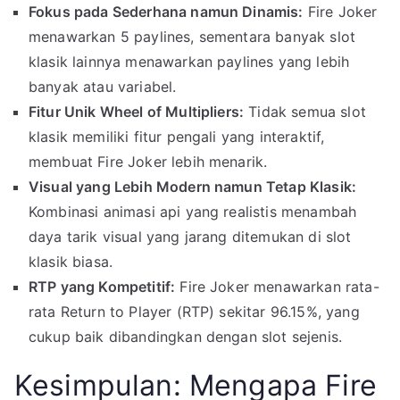
Fokus pada Sederhana namun Dinamis:
Fire Joker
menawarkan 5 paylines, sementara banyak slot
klasik lainnya menawarkan paylines yang lebih
banyak atau variabel.
Fitur Unik Wheel of Multipliers:
Tidak semua slot
klasik memiliki fitur pengali yang interaktif,
membuat Fire Joker lebih menarik.
Visual yang Lebih Modern namun Tetap Klasik:
Kombinasi animasi api yang realistis menambah
daya tarik visual yang jarang ditemukan di slot
klasik biasa.
RTP yang Kompetitif:
Fire Joker menawarkan rata-
rata Return to Player (RTP) sekitar 96.15%, yang
cukup baik dibandingkan dengan slot sejenis.
Kesimpulan: Mengapa Fire