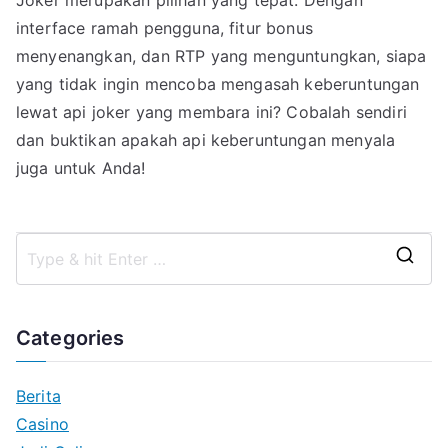
Joker merupakan pilihan yang tepat. Dengan
interface ramah pengguna, fitur bonus
menyenangkan, dan RTP yang menguntungkan, siapa
yang tidak ingin mencoba mengasah keberuntungan
lewat api joker yang membara ini? Cobalah sendiri
dan buktikan apakah api keberuntungan menyala
juga untuk Anda!
S
e
a
Categories
r
c
Berita
h
Casino
f